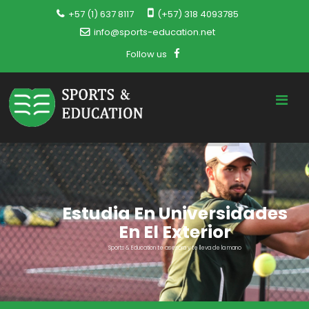
+57 (1) 637 8117
(+57) 318 4093785
info@sports-education.net
Follow us
Estudia En Universidades
En El Exterior
Sports & Education te asesora y te lleva de la mano